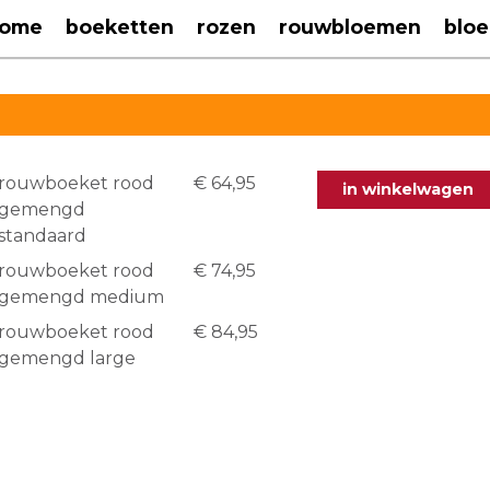
ome
boeketten
rozen
rouwbloemen
blo
rouwboeket rood
€ 64,95
in winkelwagen
gemengd
standaard
rouwboeket rood
€ 74,95
gemengd medium
rouwboeket rood
€ 84,95
gemengd large