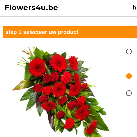
Flowers4u.be
h
stap 1
selecteer uw product