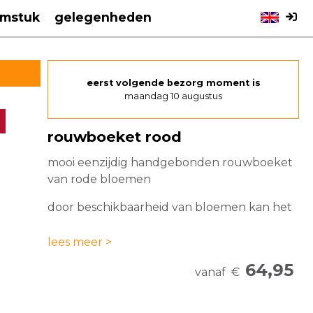
emstuk
gelegenheden
eerst volgende bezorg moment is
maandag 10 augustus
rouwboeket rood
mooi eenzijdig handgebonden rouwboeket
van rode bloemen
door beschikbaarheid van bloemen kan het
boeket afwijken van de foto
lees meer >
een kaartje of rouwlint met persoonlijke
64,95
tekst kunt u toevoegen na stap 3
vanaf
€