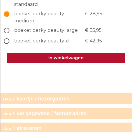
standaard
boeket perky beauty
€ 28,95
medium
boeket perky beauty large
€ 35,95
boeket perky beauty xl
€ 42,95
in winkelwagen
kaartje / bezorgadres
stap 2
kies kaartje
uw gegevens / factuuradres
stap 3
particulier
bedrijf
afrekenen
stap 4