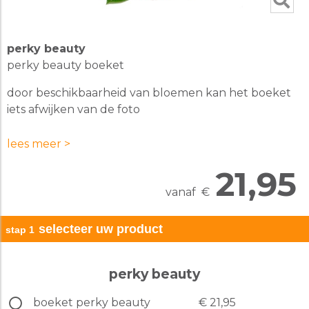
perky beauty
perky beauty boeket
door beschikbaarheid van bloemen kan het boeket
iets afwijken van de foto
getoonde formaat op de foto is medium
lees meer >
voeg een kaartje met een persoonlijke tekst toe na
21,95
stap 3
vanaf
€
selecteer uw product
stap 1
perky beauty
boeket perky beauty
€ 21,95