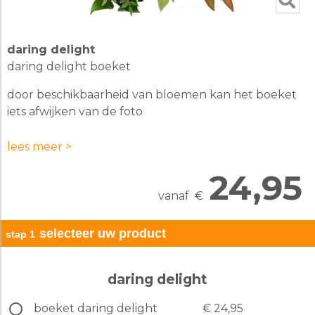
daring delight
daring delight boeket
door beschikbaarheid van bloemen kan het boeket
iets afwijken van de foto
getoonde formaat op de foto is medium
lees meer >
voeg een kaartje met een persoonlijke tekst toe na
24,95
stap 3
vanaf
€
selecteer uw product
stap 1
daring delight
boeket daring delight
€ 24,95