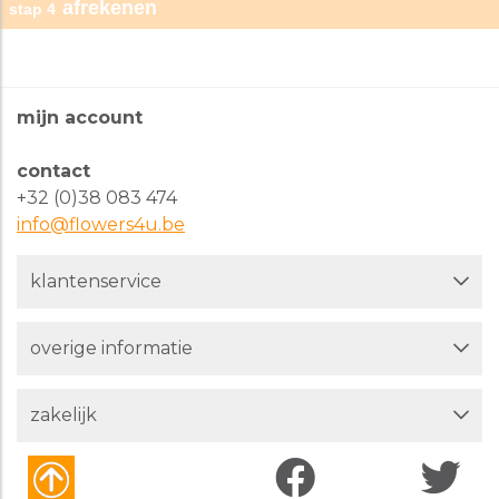
afrekenen
stap 4
tekst kaartje
naam
*
achteraf betalen
u heeft nog
230
tekens over.
mijn account
mistercash
land
*
contact
+32 (0)38 083 474
eurocard / mastercard
info@flowers4u.be
postcode
*
klantenservice
american express
bezorggegevens
huisnummer
*
overige informatie
type adres
*
visa
zakelijk
telefoon
*
paypal
naam
*