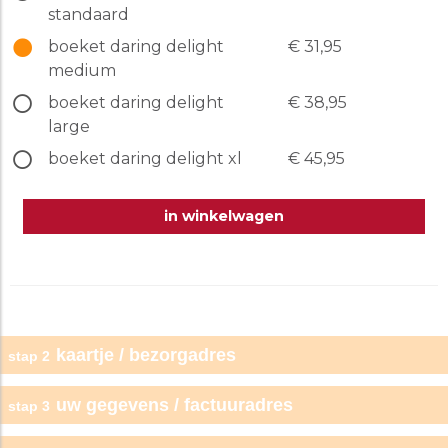
standaard
boeket daring delight
€ 31,95
medium
boeket daring delight
€ 38,95
large
boeket daring delight xl
€ 45,95
in winkelwagen
kaartje / bezorgadres
stap 2
kies kaartje
uw gegevens / factuuradres
stap 3
particulier
bedrijf